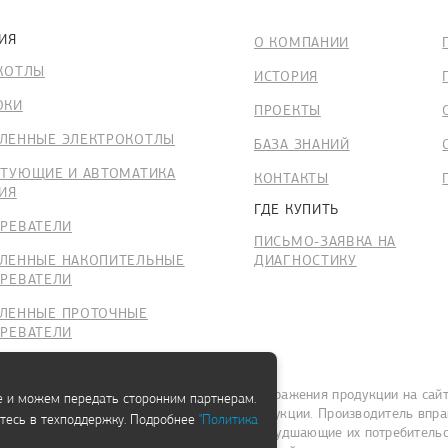
ИЯ
О КОМПАНИИ
КОТЛЫ
ИСТОРИЯ
ОКИ
ПРОЕКТЫ
ЕННЫЕ ЭЛЕКТРОКОТЛЫ
БАЗА ЗНАНИЙ
ТУЮЩИЕ И АВТОМАТИКА
КОНТАКТЫ
ИЯ
ГДЕ КУПИТЬ
РЕВАТЕЛИ
ПИСЬМО-ЗАЯВКА НА
ЕННЫЕ НАКОПИТЕЛЬНЫЕ
ДИАГНОСТИКУ
РЕВАТЕЛИ
ЛЕННЫЕ ПРОТОЧНЫЕ
РЕВАТЕЛИ
ТУЮЩИЕ ГВС
Изображения продукции на сайт
е и можем передать сторонним партнерам.
продукции. Производитель впра
итесь в техподдержку. Подробнее
"Политика
не ухудшающие их потребительс