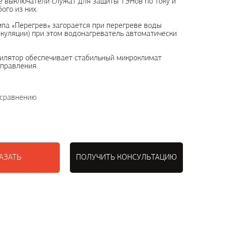
 выключатели служат для защиты ТЭНов по току и
ого из них.
па «Перегрев» загорается при перегреве воды
куляции) при этом водонагреватель автоматически
илятор обеспечивает стабильный микроклимат
правления.
 сравнению
АЗАТЬ
ПОЛУЧИТЬ КОНСУЛЬТАЦИЮ