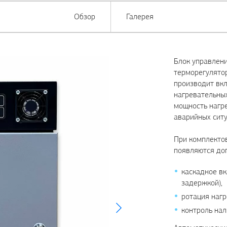
Обзор
Галерея
Блок управлени
терморегулято
производит вк
нагревательных
мощность нагре
аварийных ситу
При комплектов
появляются до
каскадное вк
задержкой),
ротация нагр
контроль нал