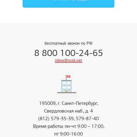
учреждений. Электрические водонагреватели Мастер
успешно используются в гостиницах, санаториях,
на туристических базах, в многоквартирных жилых
домах.
Преимущества проточных
бесплатный звонок по РФ
8 800 100-24-65
промышленных водонагревателей
inbox@nvsk.net
850 кВт от производителя,
компании «Невский»
Оборудование отличается высокими эффективностью,
качеством и безопасностью в эксплуатации.
195009, г. Санкт-Петербург,
Безаварийную работу водонагревателя обеспечивает
Свердловская наб., д. 4
надежная защита:
(812) 579-35-39, 579-87-40
Время работы: пн-чт 9:00 – 17:00,
Термовыключатель, срабатывающий при
пт 9:00-16:00