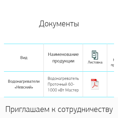
Документы
Наименование
Вид
Ка
продукции
Листовка
про
Водонагреватель
Водонагреватели
Проточный 60-
«Невский»
1000 кВт Мастер
Приглашаем к сотрудничеству