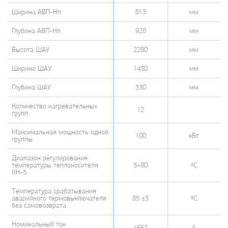
Ширина АВП-Нп
813
мм
Глубина АВП-Нп
928
мм
Высота ШАУ
2280
мм
Ширина ШАУ
1430
мм
Глубина ШАУ
330
мм
Количество нагревательных
12
групп
Максимальная мощность одной
100
кВт
группы
Диапазон регулирования
температуры теплоносителя
5–80
ºС
КН-5
Температура срабатывания
аварийного термовыключателя
85 ±3
ºС
без самовозврата
Номинальный ток
1667
А