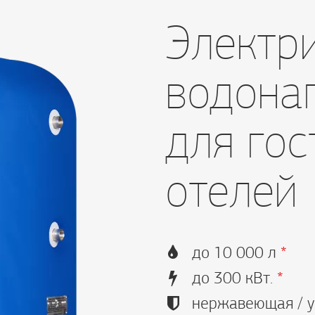
Электр
водона
для гос
отелей
до 10 000 л
*
до 300 кВт.
*
нержавеющая / у