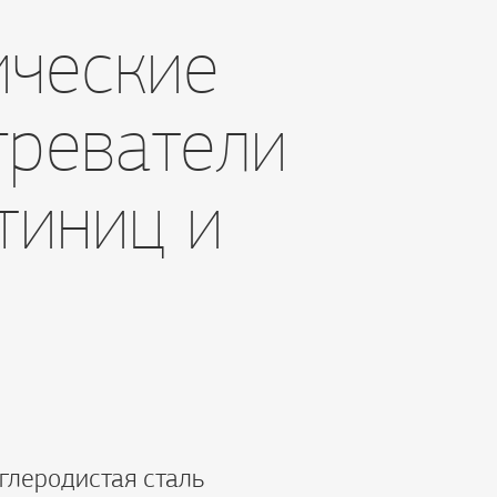
ические
греватели
тиниц и
глеродистая сталь