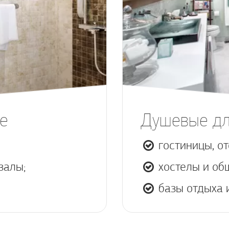
е
Душевые дл
гостиницы, от
залы;
хостелы и об
базы отдыха 