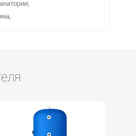
санатории;
ома;
теля