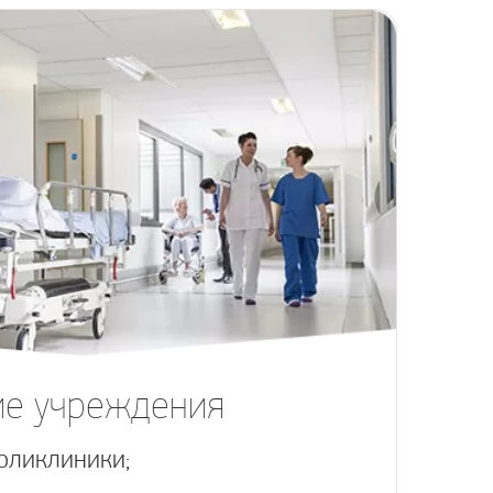
е учреждения
оликлиники;