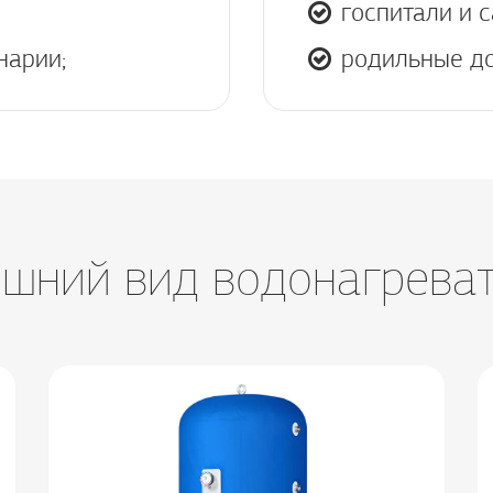
госпитали и 
нарии;
родильные д
шний вид водонагрева