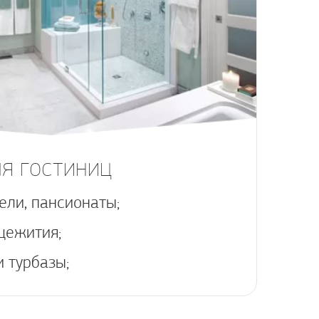
я гостиниц
ели, пансионаты;
щежития;
и турбазы;